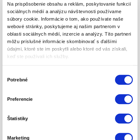
Na prispôsobenie obsahu a reklám, poskytovanie funkcií
1000732188
F3001Q1
FREERIDE E-XC 2017
sociálnych médií a analýzu návštevnosti používame
súbory cookie. Informácie o tom, ako používate naše
webové stránky, poskytujeme aj našim partnerom v
1000732190
F3001Q2
FREERIDE E-SM 2017
oblasti sociálnych médií, inzercie a analýzy. Títo partneri
môžu príslušné informácie skombinovať s ďalšími
1000074858
F7303N4
FREERIDE 250 R 2014
údajmi, ktoré ste im poskytli alebo ktoré od vás získali,
keď ste používali ich služby.
1000265065
F7303O4
FREERIDE 250 R 2015
Výber
Potrebné
súhlasu
1000663564
F7303P4
FREERIDE 250 R 2016
Preferencie
1000732180
F7303Q4
FREERIDE 250 R 2017
Štatistiky
ZOBRAZIŤ VŠETKY
Marketing