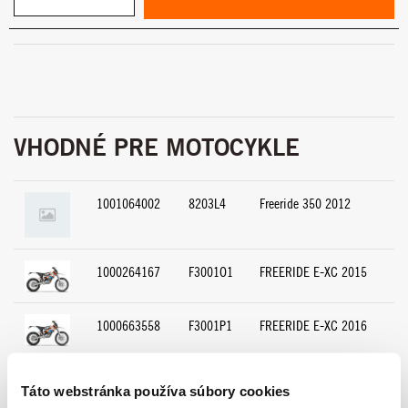
VHODNÉ PRE MOTOCYKLE
1001064002
8203L4
Freeride 350 2012
1000264167
F3001O1
FREERIDE E-XC 2015
1000663558
F3001P1
FREERIDE E-XC 2016
1000732186
F3001Q0
FREERIDE E-SX 2017
Táto webstránka používa súbory cookies