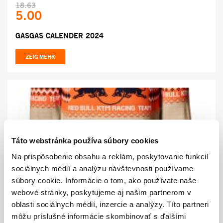
18.63
5.00
GASGAS CALENDER 2024
ZEIG MEHR
Táto webstránka používa súbory cookies
Na prispôsobenie obsahu a reklám, poskytovanie funkcií
50.37
sociálnych médií a analýzu návštevnosti používame
35.90
súbory cookie. Informácie o tom, ako používate naše
webové stránky, poskytujeme aj našim partnerom v
RB KTM WINTER SWEATER
oblasti sociálnych médií, inzercie a analýzy. Títo partneri
môžu príslušné informácie skombinovať s ďalšími
ZEIG MEHR