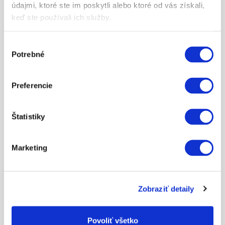
údajmi, ktoré ste im poskytli alebo ktoré od vás získali,
keď ste používali ich služby.
Výber
Potrebné
súhlasu
Preferencie
100.00
Štatistiky
DARČEKOVÁ POUKÁŽKA
Marketing
ZEIG MEHR
Zobraziť detaily
Povoliť všetko