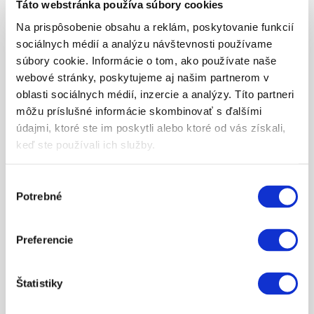
Táto webstránka používa súbory cookies
Na prispôsobenie obsahu a reklám, poskytovanie funkcií
150.24
sociálnych médií a analýzu návštevnosti používame
FUEL TANK QUICK LOCK
súbory cookie. Informácie o tom, ako používate naše
webové stránky, poskytujeme aj našim partnerom v
ZEIG MEHR
oblasti sociálnych médií, inzercie a analýzy. Títo partneri
môžu príslušné informácie skombinovať s ďalšími
údajmi, ktoré ste im poskytli alebo ktoré od vás získali,
keď ste používali ich služby.
Výber
Potrebné
súhlasu
Preferencie
160.33
FUEL TANK QUICK LOCK
Štatistiky
ZEIG MEHR