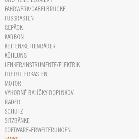
FAHRWERK/GABELBRÜCKE
FUSSRASTEN
GEPÄCK
KARBON
KETTEN/KETTENRÄDER
KÜHLUNG
LENKER/INSTRUMENTE/ELEKTRIK
LUFTFILTERKASTEN
MOTOR
VÝHODNÉ BALÍČKY DOPLNKOV
RÄDER
SCHUTZ
SITZBÄNKE
SOFTWARE-ERWEITERUNGEN