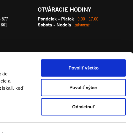
OTVÁRACIE HODINY
Pondelok - Piatok
5 877
9:00 - 17:00
Sobota - Nedeľa
 661
zatvorené
Povoliť všetko
okie.
cie a
Povoliť výber
získali, keď
Odmietnuť
REKLAMAČNÝ PORIADOK