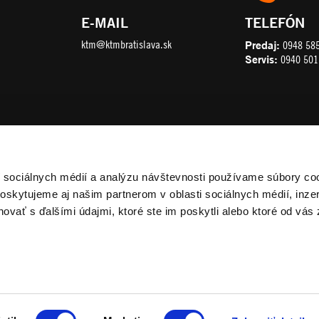
E-MAIL
TELEFÓN
ktm@ktmbratislava.sk
Predaj:
0948 58
Servis:
0940 501
í sociálnych médií a analýzu návštevnosti používame súbory co
oskytujeme aj našim partnerom v oblasti sociálnych médií, inzer
ovať s ďalšími údajmi, ktoré ste im poskytli alebo ktoré od vás 
OBCHODNÉ PODMIENKY
OCHRANA OSOBNÝCH ÚDAJOV
© 2026 KTMBRATISLAVA.SK