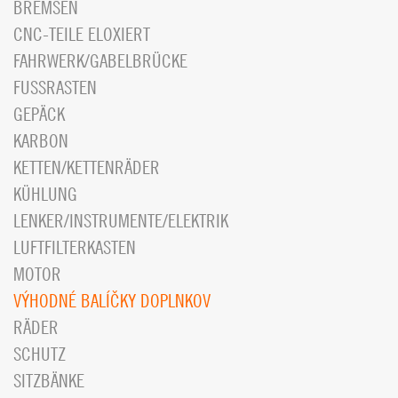
BREMSEN
CNC-TEILE ELOXIERT
FAHRWERK/GABELBRÜCKE
FUSSRASTEN
GEPÄCK
KARBON
KETTEN/KETTENRÄDER
KÜHLUNG
LENKER/INSTRUMENTE/ELEKTRIK
LUFTFILTERKASTEN
MOTOR
VÝHODNÉ BALÍČKY DOPLNKOV
RÄDER
SCHUTZ
SITZBÄNKE