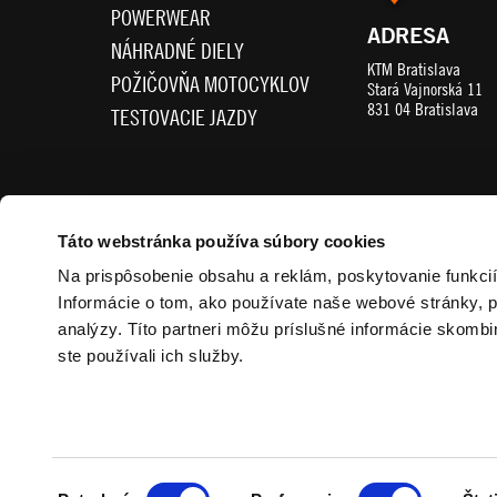
POWERWEAR
ADRESA
NÁHRADNÉ DIELY
KTM Bratislava
POŽIČOVŇA MOTOCYKLOV
Stará Vajnorská 11
831 04 Bratislava
TESTOVACIE JAZDY
SLEDUJTE NÁS
Táto webstránka používa súbory cookies
Na prispôsobenie obsahu a reklám, poskytovanie funkci
Informácie o tom, ako používate naše webové stránky, p
analýzy. Títo partneri môžu príslušné informácie skombin
ste používali ich služby.
KONTAKT
O NÁS
Výber