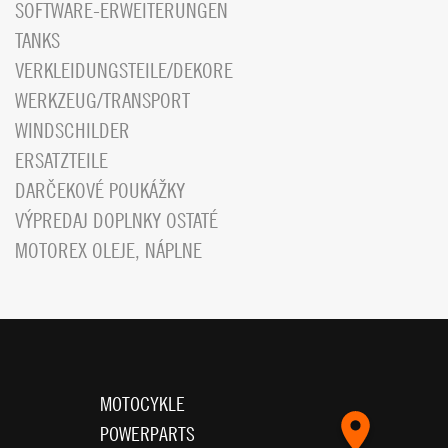
SOFTWARE-ERWEITERUNGEN
TANKS
VERKLEIDUNGSTEILE/DEKORE
WERKZEUG/TRANSPORT
WINDSCHILDER
ERSATZTEILE
DARČEKOVÉ POUKÁŽKY
VÝPREDAJ DOPLNKY OSTATÉ
MOTOREX OLEJE, NÁPLNE
MOTOCYKLE
POWERPARTS