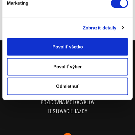
Marketing
Zobraziť detaily
Povoliť všetko
MOTOCYKLE
Povoliť výber
POWERPARTS
POWERWEAR
Odmietnuť
NÁHRADNÉ DIELY
POŽIČOVŇA MOTOCYKLOV
TESTOVACIE JAZDY