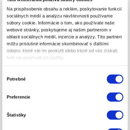
Na prispôsobenie obsahu a reklám, poskytovanie funkcií
sociálnych médií a analýzu návštevnosti používame
1001082819
9903I7
1190 RC 8 WHITE 2009
súbory cookie. Informácie o tom, ako používate naše
webové stránky, poskytujeme aj našim partnerom v
oblasti sociálnych médií, inzercie a analýzy. Títo partneri
1001082822
9903I8
1190 RC 8 BLACK RRS 2009
môžu príslušné informácie skombinovať s ďalšími
údajmi, ktoré ste im poskytli alebo ktoré od vás získali,
keď ste používali ich služby.
1001082828
9903J0
1190 RC8 ORANGE 2010
Výber
1001082831
9903J2
1190 RC8-R 2010
Potrebné
súhlasu
Preferencie
1001082841
9903J7
1190 RC8 WHITE 2010
Štatistiky
ZOBRAZIŤ VŠETKY