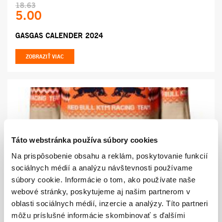
18.63
5.00
GASGAS CALENDER 2024
ZOBRAZIŤ VIAC
Táto webstránka používa súbory cookies
Na prispôsobenie obsahu a reklám, poskytovanie funkcií
50.37
sociálnych médií a analýzu návštevnosti používame
35.90
súbory cookie. Informácie o tom, ako používate naše
webové stránky, poskytujeme aj našim partnerom v
KTM RED BULL ZIMNÝ SVETER
oblasti sociálnych médií, inzercie a analýzy. Títo partneri
môžu príslušné informácie skombinovať s ďalšími
ZOBRAZIŤ VIAC