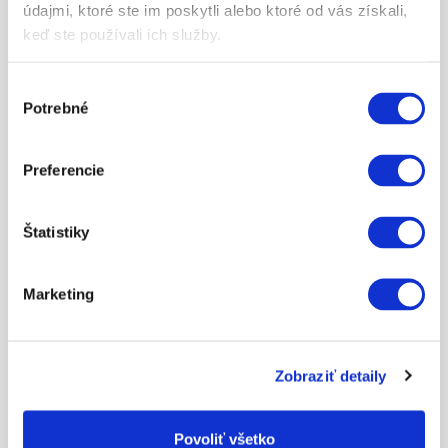
údajmi, ktoré ste im poskytli alebo ktoré od vás získali,
keď ste používali ich služby.
Výber
Potrebné
súhlasu
Preferencie
100.00
Štatistiky
DARČEKOVÁ POUKÁŽKA
Marketing
ZOBRAZIŤ VIAC
Zobraziť detaily
Povoliť všetko