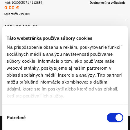
Dostupnosť na vyžiadanie
Kód: 1000905171 / 112684
0.00 €
Cena zahŕňa 23% DPH
125 LC2 100 '98
Dostupnosť na vyžiadanie
Kód: 1000905189 / 113782
0.00 €
Táto webstránka používa súbory cookies
Cena zahŕňa 23% DPH
Na prispôsobenie obsahu a reklám, poskytovanie funkcií
sociálnych médií a analýzu návštevnosti používame
súbory cookie. Informácie o tom, ako používate naše
webové stránky, poskytujeme aj našim partnerom v
oblasti sociálnych médií, inzercie a analýzy. Títo partneri
môžu príslušné informácie skombinovať s ďalšími
údajmi, ktoré ste im poskytli alebo ktoré od vás získali,
keď ste používali ich služby.
Výber
Potrebné
súhlasu