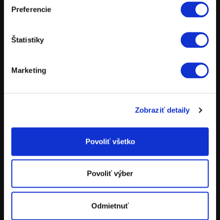
Preferencie
MOTOCYKLE
POWERPARTS
Štatistiky
POWERWEAR
NÁHRADNÉ DIELY
Marketing
POŽIČOVŇA MOTOCYKLOV
TESTOVACIE JAZDY
Zobraziť detaily
Povoliť všetko
ADRESA
KTM Bratislava
Povoliť výber
Stará Vajnorská 11
831 04 Bratislava
Odmietnuť