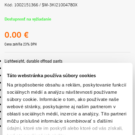
Kód: 1002151366 / $M-3KI21004780X
Dostupnosť na vyžiadanie
0.00 €
Cena zahŕňa 23% DPH
Lightweight, durable offroad pants
Perforated ventilation zones
Heatproof and abrasion-resistant leather knee reinforcement
Táto webstránka používa súbory cookies
Reinforced seams
Na prispôsobenie obsahu a reklám, poskytovanie funkcií
Preformed knee structure
sociálnych médií a analýzu návštevnosti používame
Elasticized panels in movement-intensive areas
súbory cookie. Informácie o tom, ako používate naše
Adjustable waistband
webové stránky, poskytujeme aj našim partnerom v
UV-resistant and fade-proof sublimation prints
oblasti sociálnych médií, inzercie a analýzy. Títo partneri
Exclusively for KTM by KINI-Red Bull
môžu príslušné informácie skombinovať s ďalšími
86 % polyester / 10 % nylon / 4 % leather
údajmi, ktoré ste im poskytli alebo ktoré od vás získali,