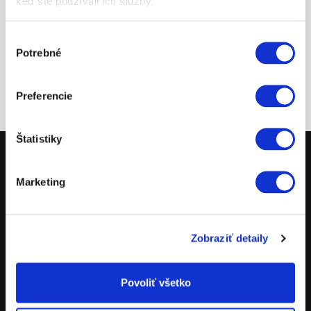
keď ste používali ich služby.
Výber
Potrebné
súhlasu
Preferencie
Štatistiky
Marketing
MOTOCYKLE
POWERPARTS
POWERWEAR
Zobraziť detaily
NÁHRADNÉ DIELY
POŽIČOVŇA MOTOCYKLOV
Povoliť všetko
TESTOVACIE JAZDY