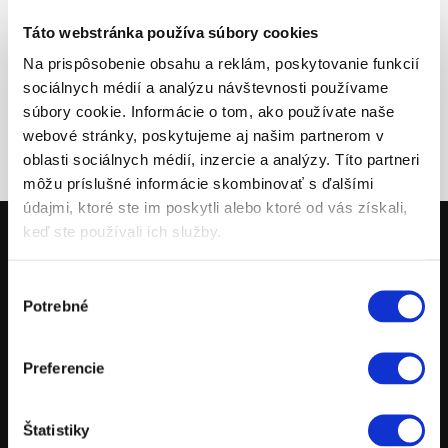
Táto webstránka používa súbory cookies
Na prispôsobenie obsahu a reklám, poskytovanie funkcií
sociálnych médií a analýzu návštevnosti používame
súbory cookie. Informácie o tom, ako používate naše
webové stránky, poskytujeme aj našim partnerom v
oblasti sociálnych médií, inzercie a analýzy. Títo partneri
môžu príslušné informácie skombinovať s ďalšími
údajmi, ktoré ste im poskytli alebo ktoré od vás získali,
keď ste používali ich služby.
MOTOCYKLE
Výber
Potrebné
súhlasu
POWERPARTS
POWERWEAR
Preferencie
NÁHRADNÉ DIELY
POŽIČOVŇA MOTOCYKLOV
Štatistiky
TESTOVACIE JAZDY