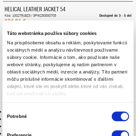
HELICAL LEATHER JACKET 54
Dostupné do 3 - 5 dní
Kód: 1002791823 / 3PW230000705
604.91 €
Cena zahŕňa 23% DPH
Táto webstránka používa súbory cookies
PRIDAŤ DO KOŠÍKA
Na prispôsobenie obsahu a reklám, poskytovanie funkcií
sociálnych médií a analýzu návštevnosti používame
HELICAL LEATHER JACKET 58
súbory cookie. Informácie o tom, ako používate naše
Dostupné do 3 - 5 dní
webové stránky, poskytujeme aj našim partnerom v
Kód: 1002791827 / 3PW230000707
574.66 €
oblasti sociálnych médií, inzercie a analýzy. Títo partneri
Cena zahŕňa 23% DPH
môžu príslušné informácie skombinovať s ďalšími
údajmi, ktoré ste im poskytli alebo ktoré od vás získali,
PRIDAŤ DO KOŠÍKA
keď ste používali ich služby.
Výber
Leather jacket wit knitted design, constructed with a body mapped race fit
Potrebné
súhlasu
Ventilation zips
1.3 mm thick premium cowhide
Knitted technology fabric on seam
Preferencie