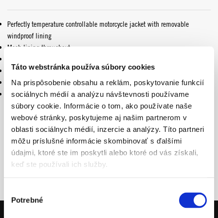
Perfectly temperature controllable motorcycle jacket with removable
windproof lining
Mesh lining throughout
Comfort collar
Táto webstránka používa súbory cookies
Straps for waistband and sleeve width adjustment
YKK zip fastener
Na prispôsobenie obsahu a reklám, poskytovanie funkcií
74 % polyester / 22 % polyamide / 4 % elastane
sociálnych médií a analýzu návštevnosti používame
súbory cookie. Informácie o tom, ako používate naše
webové stránky, poskytujeme aj našim partnerom v
oblasti sociálnych médií, inzercie a analýzy. Títo partneri
môžu príslušné informácie skombinovať s ďalšími
údajmi, ktoré ste im poskytli alebo ktoré od vás získali,
keď ste používali ich služby.
Výber
Potrebné
súhlasu