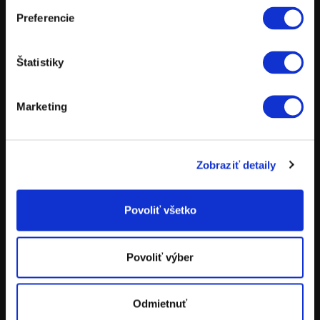
Preferencie
MOTOCYKLE
POWERPARTS
Štatistiky
POWERWEAR
NÁHRADNÉ DIELY
Marketing
POŽIČOVŇA MOTOCYKLOV
TESTOVACIE JAZDY
Zobraziť detaily
Povoliť všetko
ADRESA
Povoliť výber
KTM Bratislava
Stará Vajnorská 11
831 04 Bratislava
Odmietnuť