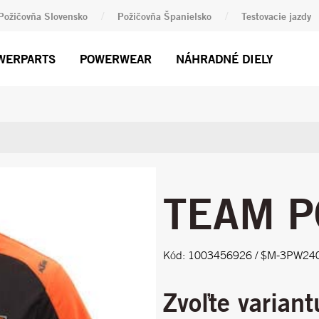
/
/
Požičovňa Slovensko
Požičovňa Španielsko
Testovacie jazdy
WERPARTS
POWERWEAR
NÁHRADNÉ DIELY
TEAM P
Kód: 1003456926 / $M-3PW24
Zvoľte variant