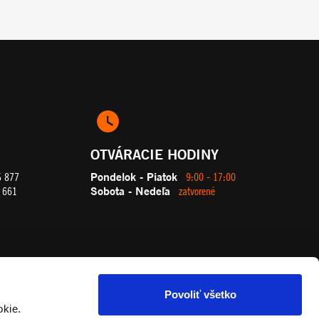
OTVÁRACIE HODINY
Pondelok - Piatok
5 877
9:00 - 17:00
Sobota - Nedeľa
 661
zatvorené
Povoliť všetko
okie.