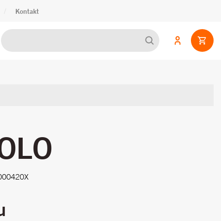
/
Kontakt
OLO
000420X
u