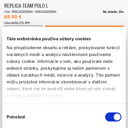
REPLICA TEAM POLO L
Na sklade: 2ks
Kód: 3RB240005904 / 3RB240005904
65.50 €
Cena zahŕňa 23% DPH
PRIDAŤ DO KOŠÍKA
Táto webstránka používa súbory cookies
Na prispôsobenie obsahu a reklám, poskytovanie funkcií
REPLICA TEAM POLO XL
sociálnych médií a analýzu návštevnosti používame
Dostupné od 2026/03/23
Kód: 3RB240005905 / 3RB240005905
súbory cookie. Informácie o tom, ako používate naše
42.50 €
65.50 €
webové stránky, poskytujeme aj našim partnerom v
Cena zahŕňa 23% DPH
oblasti sociálnych médií, inzercie a analýzy. Títo partneri
PRIDAŤ DO KOŠÍKA
môžu príslušné informácie skombinovať s ďalšími
údajmi, ktoré ste im poskytli alebo ktoré od vás získali,
keď ste používali ich služby.
REPLICA TEAM POLO XXL
Dostupné do 3 - 5 dní
Kód: 3RB240005906 / 3RB240005906
65.50 €
Výber
Cena zahŕňa 23% DPH
Potrebné
súhlasu
PRIDAŤ DO KOŠÍKA