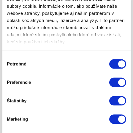
súbory cookie. Informácie o tom, ako používate naše
ZOBRAZIŤ VIAC
webové stránky, poskytujeme aj našim partnerom v
oblasti sociálnych médií, inzercie a analýzy. Títo partneri
môžu príslušné informácie skombinovať s ďalšími
údajmi, ktoré ste im poskytli alebo ktoré od vás získali,
keď ste používali ich služby.
Výber
Potrebné
súhlasu
180.50
Preferencie
CRASH BAR KIT
Štatistiky
ZOBRAZIŤ VIAC
Marketing