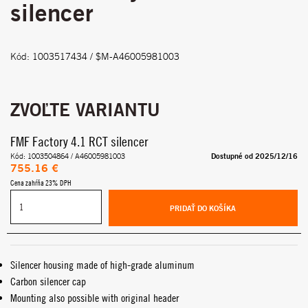
silencer
Kód: 1003517434 / $M-A46005981003
ZVOĽTE VARIANTU
FMF Factory 4.1 RCT silencer
Dostupné od 2025/12/16
Kód: 1003504864 / A46005981003
755.16 €
Cena zahŕňa 23% DPH
PRIDAŤ DO KOŠÍKA
Silencer housing made of high-grade aluminum
Carbon silencer cap
Mounting also possible with original header