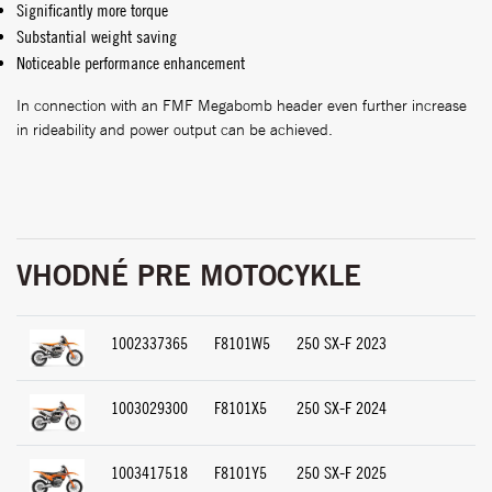
Significantly more torque
Substantial weight saving
Noticeable performance enhancement
In connection with an FMF Megabomb header even further increase
in rideability and power output can be achieved.
VHODNÉ PRE MOTOCYKLE
1002337365
F8101W5
250 SX-F 2023
1003029300
F8101X5
250 SX-F 2024
1003417518
F8101Y5
250 SX-F 2025