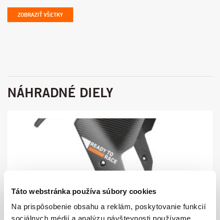
ZOBRAZIŤ VŠETKY
NÁHRADNÉ DIELY
Táto webstránka používa súbory cookies
284.13
Na prispôsobenie obsahu a reklám, poskytovanie funkcií
KOTFLÜGEL CARBON KPL.
sociálnych médií a analýzu návštevnosti používame