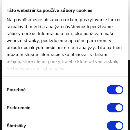
Táto webstránka používa súbory cookies
Na prispôsobenie obsahu a reklám, poskytovanie funkcií
sociálnych médií a analýzu návštevnosti používame
súbory cookie. Informácie o tom, ako používate naše
webové stránky, poskytujeme aj našim partnerom v
oblasti sociálnych médií, inzercie a analýzy. Títo partneri
môžu príslušné informácie skombinovať s ďalšími
údajmi, ktoré ste im poskytli alebo ktoré od vás získali,
keď ste používali ich služby.
Výber
MOTOCYKLE
Potrebné
súhlasu
POWERPARTS
POWERWEAR
Preferencie
NÁHRADNÉ DIELY
POŽIČOVŇA MOTOCYKLOV
Štatistiky
TESTOVACIE JAZDY