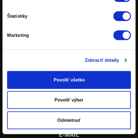
POWERPARTS
POWERWEAR
Štatistiky
NÁHRADNÉ DIELY
POŽIČOVŇA MOTOCYKLOV
Marketing
TESTOVACIE JAZDY
Zobraziť detaily
Povoliť všetko
ADRESA
KTM Bratislava
Stará Vajnorská 11
Povoliť výber
831 04 Bratislava
Odmietnuť
E-MAIL