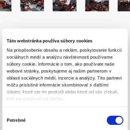
Táto webstránka používa súbory cookies
NOVINKY
Na prispôsobenie obsahu a reklám, poskytovanie funkcií
sociálnych médií a analýzu návštevnosti používame
súbory cookie. Informácie o tom, ako používate naše
webové stránky, poskytujeme aj našim partnerom v
oblasti sociálnych médií, inzercie a analýzy. Títo partneri
môžu príslušné informácie skombinovať s ďalšími
údajmi, ktoré ste im poskytli alebo ktoré od vás získali,
keď ste používali ich služby.
907.31
81.98
649.00
49.90
Výber
Potrebné
súhlasu
AKRAPOVIČ "SLIP-ON
FENDER