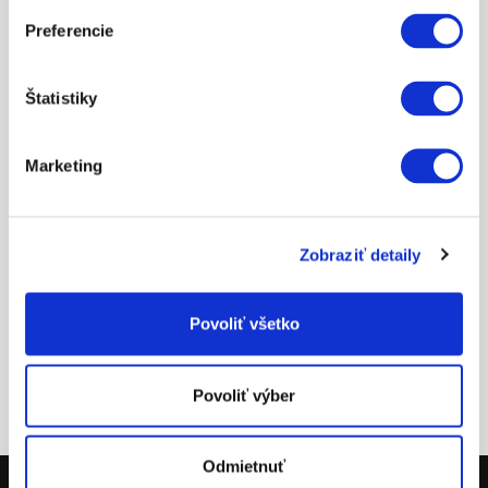
LINE"
Preferencie
ZOBRAZIŤ VIAC
ZOBRAZIŤ VIAC
Štatistiky
Marketing
Zobraziť detaily
115.62
21.96
Povoliť všetko
GRAPHICS KIT 790 ADV.
CLOS. COVER OIL SCR.
R 2019
MILLED 03
Povoliť výber
ZOBRAZIŤ VIAC
ZOBRAZIŤ VIAC
Odmietnuť