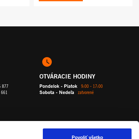
OTVÁRACIE HODINY
Pondelok - Piatok
5 877
9:00 - 17:00
Sobota - Nedeľa
 661
zatvorené
Povoliť všetko