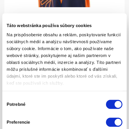
44.73
Táto webstránka používa súbory cookies
TRIČKO KTM REPLICA TEAM POLO
Na prispôsobenie obsahu a reklám, poskytovanie funkcií
sociálnych médií a analýzu návštevnosti používame
ZOBRAZIŤ VIAC
súbory cookie. Informácie o tom, ako používate naše
webové stránky, poskytujeme aj našim partnerom v
oblasti sociálnych médií, inzercie a analýzy. Títo partneri
môžu príslušné informácie skombinovať s ďalšími
údajmi, ktoré ste im poskytli alebo ktoré od vás získali,
keď ste používali ich služby.
Výber
Potrebné
súhlasu
30.20
BABY TEAM BODY
Preferencie