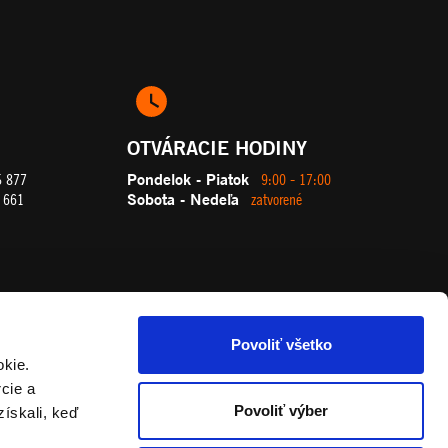
OTVÁRACIE HODINY
Pondelok - Piatok
5 877
9:00 - 17:00
Sobota - Nedeľa
 661
zatvorené
Povoliť všetko
okie.
cie a
Povoliť výber
získali, keď