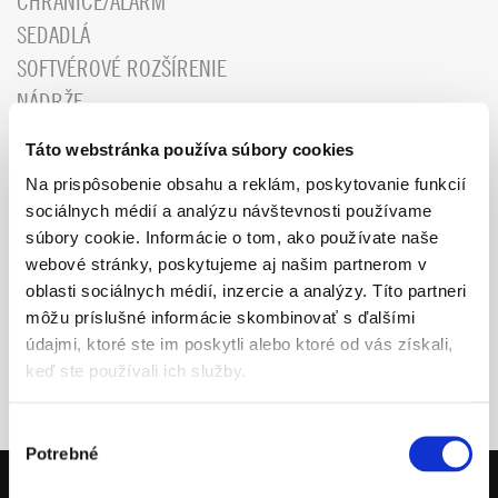
CHRÁNIČE/ALARM
SEDADLÁ
SOFTVÉROVÉ ROZŠÍRENIE
NÁDRŽE
PLASTY/POLEPY
Táto webstránka používa súbory cookies
NÁRADIE/TRANSPORT
Na prispôsobenie obsahu a reklám, poskytovanie funkcií
PREDNÉ ŠTÍTY
sociálnych médií a analýzu návštevnosti používame
NÁHRADNÉ DIELY
súbory cookie. Informácie o tom, ako používate naše
webové stránky, poskytujeme aj našim partnerom v
DARČEKOVÉ POUKÁŽKY
oblasti sociálnych médií, inzercie a analýzy. Títo partneri
VÝPREDAJ DOPLNKY OSTATÉ
môžu príslušné informácie skombinovať s ďalšími
MOTOREX OLEJE, NÁPLNE
údajmi, ktoré ste im poskytli alebo ktoré od vás získali,
keď ste používali ich služby.
Výber
Potrebné
súhlasu