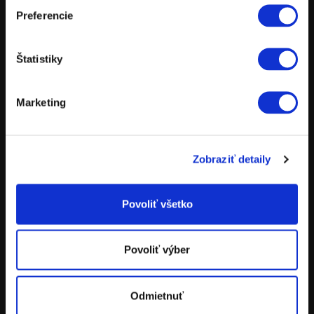
Preferencie
MOTOCYKLE
POWERPARTS
Štatistiky
POWERWEAR
NÁHRADNÉ DIELY
Marketing
POŽIČOVŇA MOTOCYKLOV
TESTOVACIE JAZDY
Zobraziť detaily
Povoliť všetko
ADRESA
Povoliť výber
KTM Bratislava
Stará Vajnorská 11
831 04 Bratislava
Odmietnuť