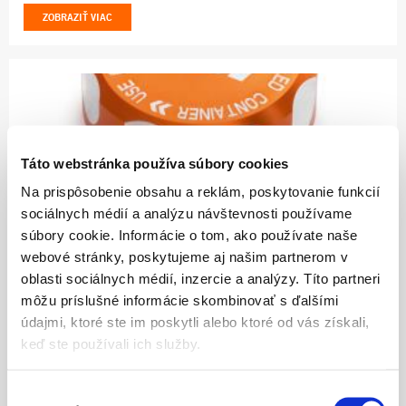
ZOBRAZIŤ VIAC
Táto webstránka používa súbory cookies
Na prispôsobenie obsahu a reklám, poskytovanie funkcií
sociálnych médií a analýzu návštevnosti používame
20.11
súbory cookie. Informácie o tom, ako používate naše
BRAKE FLUID RESERVOIR CAP
webové stránky, poskytujeme aj našim partnerom v
oblasti sociálnych médií, inzercie a analýzy. Títo partneri
ZOBRAZIŤ VIAC
môžu príslušné informácie skombinovať s ďalšími
údajmi, ktoré ste im poskytli alebo ktoré od vás získali,
keď ste používali ich služby.
Výber