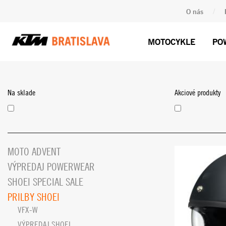
/
O nás
MOTOCYKLE
PO
Na sklade
Akciové produkty
MOTO ADVENT
VÝPREDAJ POWERWEAR
SHOEI SPECIAL SALE
PRILBY SHOEI
VFX-W
VÝPREDAJ SHOEI