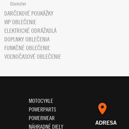
Glamster
DARČEKOVÉ POUKÁŽKY
WP OBLEČENIE
ELEKTRICKÉ ODRÁŽADLÁ
DOPLNKY OBLEČENIA
FUNKČNÉ OBLEČENIE
VOĽNOČASOVÉ OBLEČENIE
MOTOCYKLE
POWERPARTS
POWERWEAR
ADRESA
NÁHRADNÉ DIELY