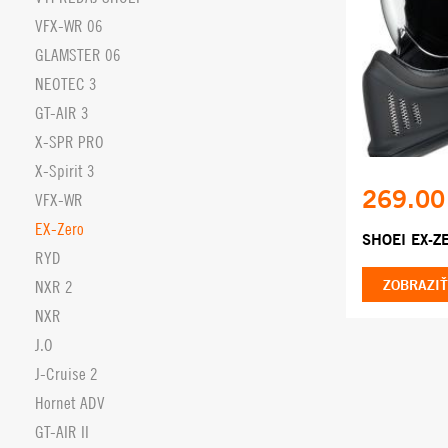
VFX-WR 06
GLAMSTER 06
NEOTEC 3
GT-AIR 3
X-SPR PRO
X-Spirit 3
269.00
VFX-WR
EX-Zero
SHOEI EX-Z
RYD
ZOBRAZIŤ
NXR 2
NXR
J.O
J-Cruise 2
Hornet ADV
GT-AIR II