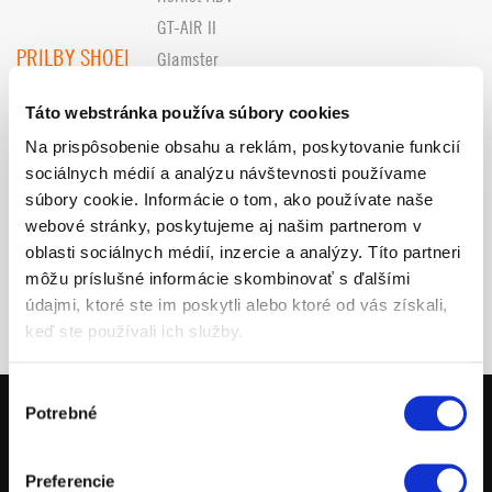
GT-AIR II
PRILBY SHOEI
Glamster
DARČEKOVÉ POUKÁŽKY
Táto webstránka používa súbory cookies
WP OBLEČENIE
Na prispôsobenie obsahu a reklám, poskytovanie funkcií
ELEKTRICKÉ ODRÁŽADLÁ
sociálnych médií a analýzu návštevnosti používame
DOPLNKY OBLEČENIA
súbory cookie. Informácie o tom, ako používate naše
FUNKČNÉ OBLEČENIE
webové stránky, poskytujeme aj našim partnerom v
oblasti sociálnych médií, inzercie a analýzy. Títo partneri
VOĽNOČASOVÉ OBLEČENIE
môžu príslušné informácie skombinovať s ďalšími
údajmi, ktoré ste im poskytli alebo ktoré od vás získali,
keď ste používali ich služby.
Výber
Potrebné
súhlasu
MOTOCYKLE
Preferencie