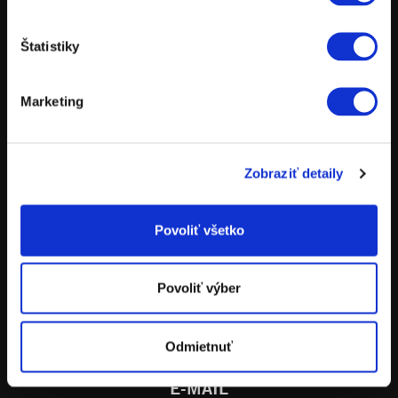
POWERPARTS
POWERWEAR
Štatistiky
NÁHRADNÉ DIELY
POŽIČOVŇA MOTOCYKLOV
Marketing
TESTOVACIE JAZDY
Zobraziť detaily
Povoliť všetko
ADRESA
KTM Bratislava
Stará Vajnorská 11
Povoliť výber
831 04 Bratislava
Odmietnuť
E-MAIL