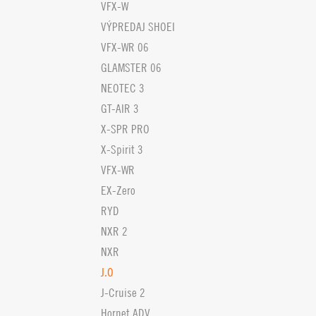
VFX-W
VÝPREDAJ SHOEI
VFX-WR 06
GLAMSTER 06
NEOTEC 3
GT-AIR 3
X-SPR PRO
X-Spirit 3
VFX-WR
EX-Zero
RYD
NXR 2
NXR
J.O
J-Cruise 2
Hornet ADV