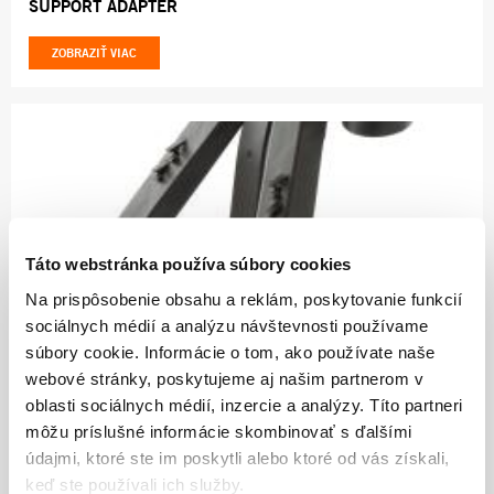
SUPPORT ADAPTER
ZOBRAZIŤ VIAC
Táto webstránka používa súbory cookies
29.21
Na prispôsobenie obsahu a reklám, poskytovanie funkcií
sociálnych médií a analýzu návštevnosti používame
MULTI PLUG-IN STAND
súbory cookie. Informácie o tom, ako používate naše
webové stránky, poskytujeme aj našim partnerom v
ZOBRAZIŤ VIAC
oblasti sociálnych médií, inzercie a analýzy. Títo partneri
môžu príslušné informácie skombinovať s ďalšími
údajmi, ktoré ste im poskytli alebo ktoré od vás získali,
keď ste používali ich služby.