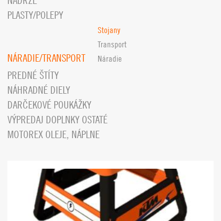
NÁDRŽE
PLASTY/POLEPY
Stojany
Transport
NÁRADIE/TRANSPORT
Náradie
PREDNÉ ŠTÍTY
NÁHRADNÉ DIELY
DARČEKOVÉ POUKÁŽKY
VÝPREDAJ DOPLNKY OSTATÉ
MOTOREX OLEJE, NÁPLNE