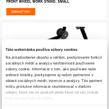
FRONT WHEEL WORK STAND, SMALL
ZOBRAZIŤ VIAC
Táto webstránka používa súbory cookies
Na prispôsobenie obsahu a reklám, poskytovanie funkcií
sociálnych médií a analýzu návštevnosti používame
130.07
súbory cookie. Informácie o tom, ako používate naše
webové stránky, poskytujeme aj našim partnerom v
FRONT PADDOCK STAND
oblasti sociálnych médií, inzercie a analýzy. Títo partneri
môžu príslušné informácie skombinovať s ďalšími
ZOBRAZIŤ VIAC
údajmi, ktoré ste im poskytli alebo ktoré od vás získali,
keď ste používali ich služby.