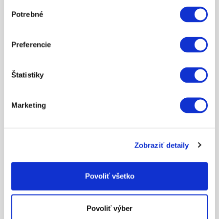
Výber
Potrebné
súhlasu
Preferencie
200.67
Štatistiky
REAR WHEEL WORK STAND FOR SINGLE-SIDED SWING
ARM
Marketing
ZOBRAZIŤ VIAC
Zobraziť detaily
Povoliť všetko
Povoliť výber