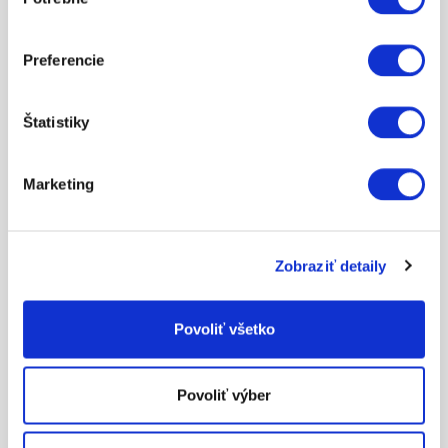
súhlasu
Preferencie
151.54
Štatistiky
CHAIN 525 SDZZ + RIVET
ZOBRAZIŤ VIAC
Marketing
Zobraziť detaily
Povoliť všetko
129.89
Povoliť výber
SHOCK ABSORBER SPRING