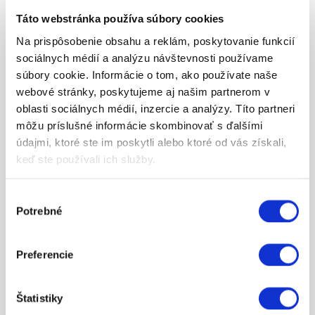
Táto webstránka používa súbory cookies
Na prispôsobenie obsahu a reklám, poskytovanie funkcií
200.67
sociálnych médií a analýzu návštevnosti používame
160.90
súbory cookie. Informácie o tom, ako používate naše
webové stránky, poskytujeme aj našim partnerom v
SIDE BAG CARRIER
oblasti sociálnych médií, inzercie a analýzy. Títo partneri
ZOBRAZIŤ VIAC
môžu príslušné informácie skombinovať s ďalšími
údajmi, ktoré ste im poskytli alebo ktoré od vás získali,
keď ste používali ich služby.
Výber
Potrebné
súhlasu
Preferencie
402.27
Štatistiky
ROADLOK